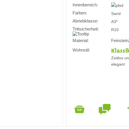
Innenbereich:
Farben:
Sand
Abriebklasse:
A3*
Trittsicherheit:
R10
Material:
Feinstei
Wohnstil:
Klassi
Zeitlos u
elegant