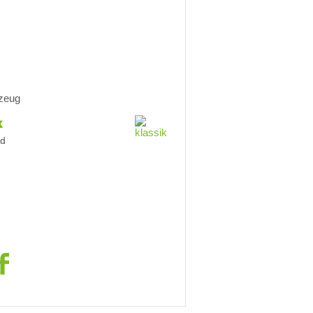
nzeug
k
nd