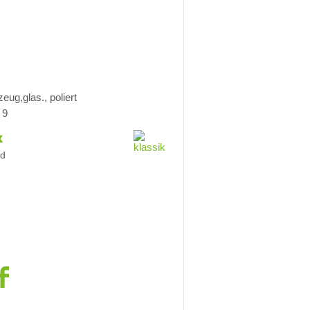
eug,glas., poliert
 9
k
nd