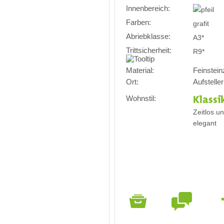
Innenbereich:
Farben:
grafit
Abriebklasse:
A3*
Trittsicherheit:
R9*
Material:
Feinsteinz
Ort:
Aufsteller
Wohnstil:
Klassi
Zeitlos u
elegant