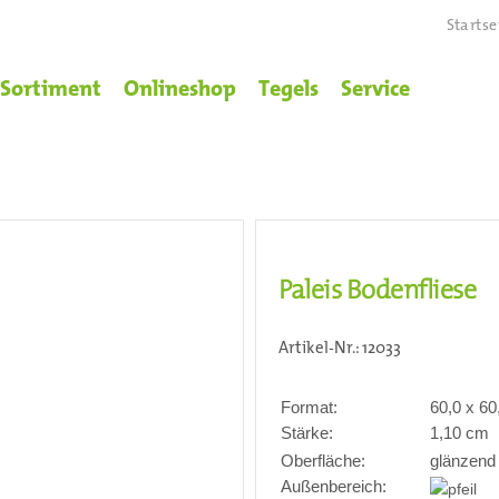
Startse
Sortiment
Onlineshop
Tegels
Service
Paleis Bodenfliese
Artikel-Nr.:
12033
Format:
60,0 x 6
Stärke:
1,10 cm
Oberfläche:
glänzend
Außenbereich: