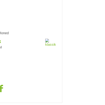
Honed
k
nd