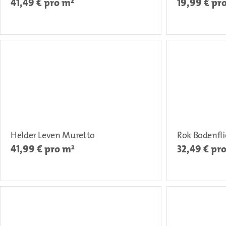
41,49
€ pro m²
19,99
€ pr
Helder Leven Muretto
Rok Bodenfli
41,99
€ pro m²
32,49
€ pr