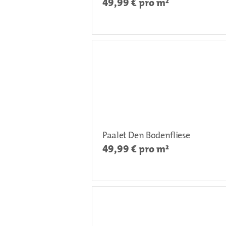
49,99
€ pro m²
Paalet Den Bodenfliese
49,99
€ pro m²