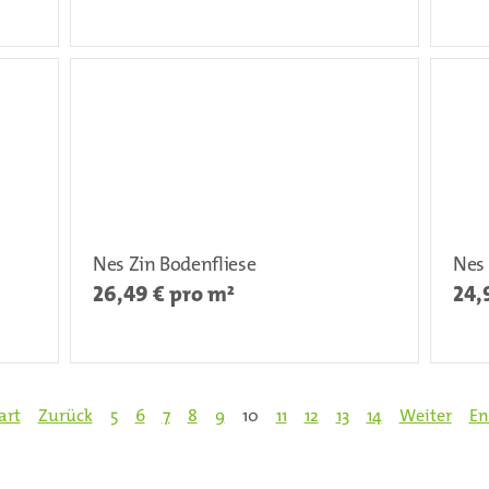
Nes Zin Bodenfliese
Nes 
26,49
€ pro m²
24,
art
Zurück
5
6
7
8
9
10
11
12
13
14
Weiter
En