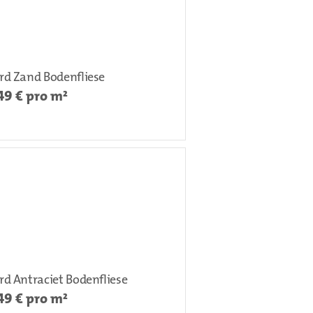
rd Zand Bodenfliese
49
€ pro m²
d Antraciet Bodenfliese
49
€ pro m²