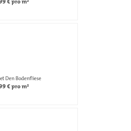
99
€ pro m²
et Den Bodenfliese
99
€ pro m²