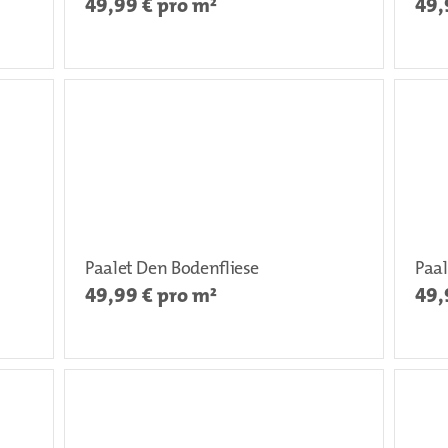
49,99
€ pro m²
49,
Paalet Den Bodenfliese
Paal
49,99
€ pro m²
49,