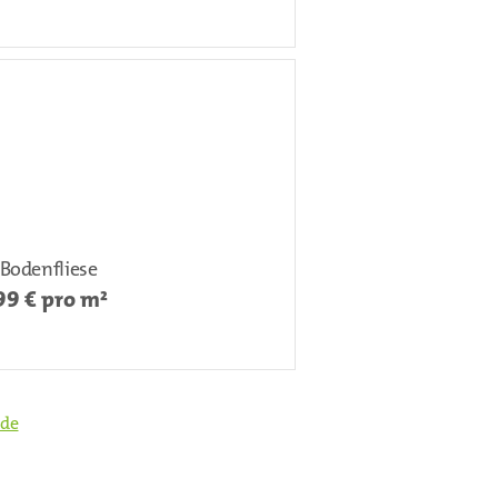
Bodenfliese
99
€ pro m²
de