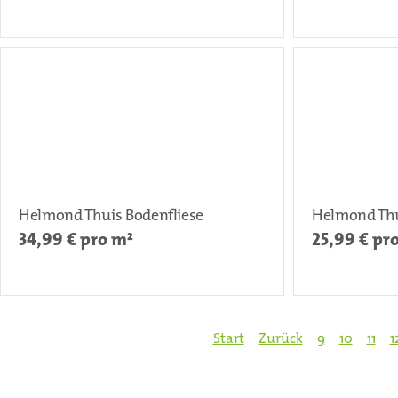
Helmond Thuis Bodenfliese
Helmond Thu
34,99
€ pro m²
25,99
€ pr
Start
Zurück
9
10
11
1