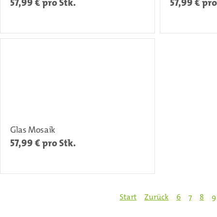
57,99
€ pro Stk.
57,99
€ pro
Glas Mosaik
57,99
€ pro Stk.
Start
Zurück
6
7
8
9