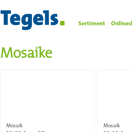
Sortiment
Onlines
Mosaike
Mosaik
Mosaik